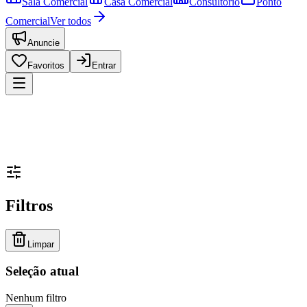
Sala Comercial
Casa Comercial
Consultório
Ponto
Comercial
Ver todos
Anuncie
Favoritos
Entrar
Filtros
Limpar
Seleção atual
Nenhum filtro