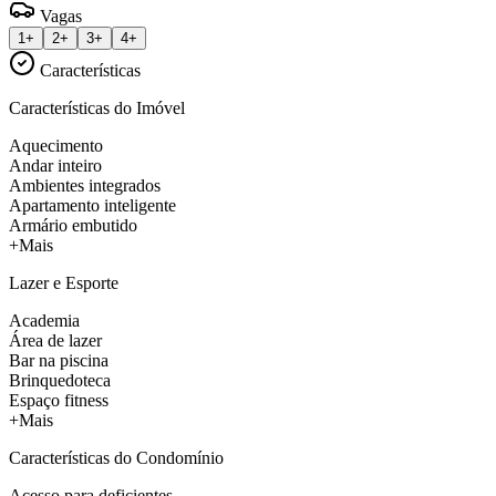
Vagas
1+
2+
3+
4+
Características
Características do Imóvel
Aquecimento
Andar inteiro
Ambientes integrados
Apartamento inteligente
Armário embutido
+Mais
Lazer e Esporte
Academia
Área de lazer
Bar na piscina
Brinquedoteca
Espaço fitness
+Mais
Características do Condomínio
Acesso para deficientes