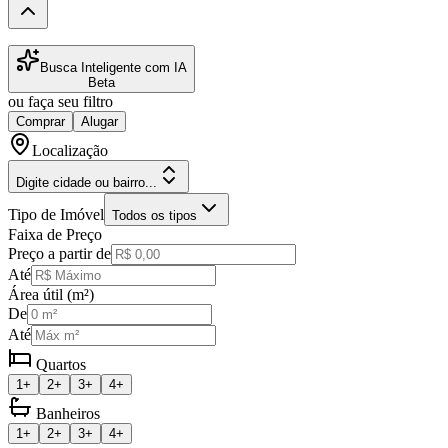
Busca Inteligente com IA
Beta
ou faça seu filtro
Comprar
Alugar
Localização
Digite cidade ou bairro...
Tipo de Imóvel
Todos os tipos
Faixa de Preço
Preço a partir de
Até
Área útil (m²)
De
Até
Quartos
1+
2+
3+
4+
Banheiros
1+
2+
3+
4+