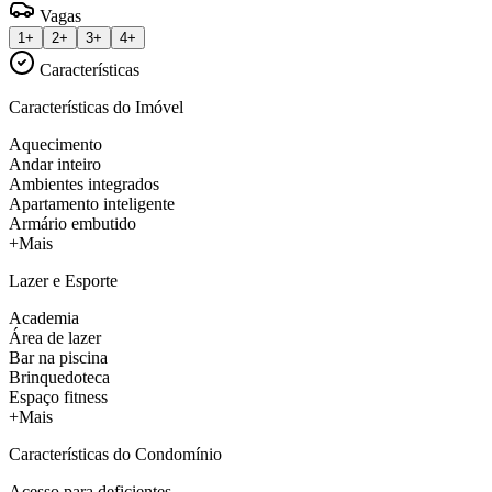
Vagas
1+
2+
3+
4+
Características
Características do Imóvel
Aquecimento
Andar inteiro
Ambientes integrados
Apartamento inteligente
Armário embutido
+Mais
Lazer e Esporte
Academia
Área de lazer
Bar na piscina
Brinquedoteca
Espaço fitness
+Mais
Características do Condomínio
Acesso para deficientes