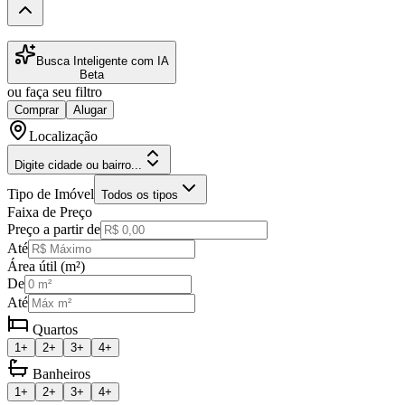
Busca Inteligente com IA
Beta
ou faça seu filtro
Comprar
Alugar
Localização
Digite cidade ou bairro...
Tipo de Imóvel
Todos os tipos
Faixa de Preço
Preço a partir de
Até
Área útil (m²)
De
Até
Quartos
1+
2+
3+
4+
Banheiros
1+
2+
3+
4+