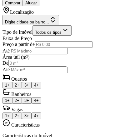
Comprar
Alugar
Localização
Digite cidade ou bairro...
Tipo de Imóvel
Todos os tipos
Faixa de Preço
Preço a partir de
Até
Área útil (m²)
De
Até
Quartos
1+
2+
3+
4+
Banheiros
1+
2+
3+
4+
Vagas
1+
2+
3+
4+
Características
Características do Imóvel