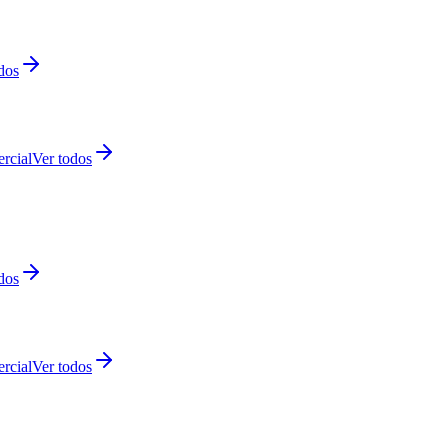
dos
rcial
Ver todos
dos
rcial
Ver todos