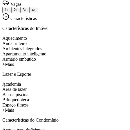
Vagas
1+
2+
3+
4+
Características
Características do Imóvel
Aquecimento
Andar inteiro
Ambientes integrados
Apartamento inteligente
Armário embutido
+Mais
Lazer e Esporte
Academia
Área de lazer
Bar na piscina
Brinquedoteca
Espaço fitness
+Mais
Características do Condomínio
Acesso para deficientes