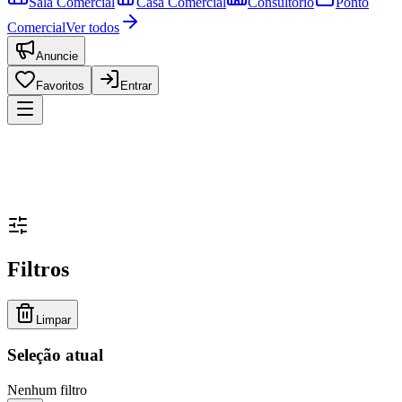
Sala Comercial
Casa Comercial
Consultório
Ponto
Comercial
Ver todos
Anuncie
Favoritos
Entrar
Filtros
Limpar
Seleção atual
Nenhum filtro