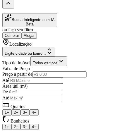
Busca Inteligente com IA
Beta
ou faça seu filtro
Comprar
Alugar
Localização
Digite cidade ou bairro...
Tipo de Imóvel
Todos os tipos
Faixa de Preço
Preço a partir de
Até
Área útil (m²)
De
Até
Quartos
1+
2+
3+
4+
Banheiros
1+
2+
3+
4+