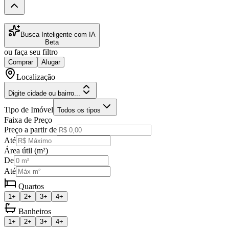
Busca Inteligente com IA
Beta
ou faça seu filtro
Comprar
Alugar
Localização
Digite cidade ou bairro...
Tipo de Imóvel
Todos os tipos
Faixa de Preço
Preço a partir de
Até
Área útil (m²)
De
Até
Quartos
1+
2+
3+
4+
Banheiros
1+
2+
3+
4+