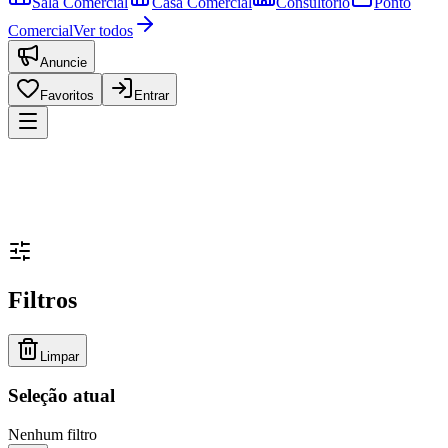
Sala Comercial
Casa Comercial
Consultório
Ponto
Comercial
Ver todos
Anuncie
Favoritos
Entrar
Filtros
Limpar
Seleção atual
Nenhum filtro