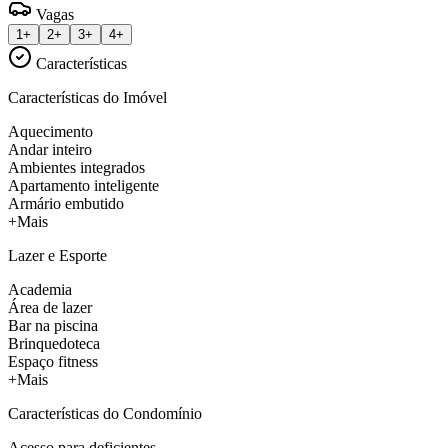
Vagas
1+
2+
3+
4+
Características
Características do Imóvel
Aquecimento
Andar inteiro
Ambientes integrados
Apartamento inteligente
Armário embutido
+Mais
Lazer e Esporte
Academia
Área de lazer
Bar na piscina
Brinquedoteca
Espaço fitness
+Mais
Características do Condomínio
Acesso para deficientes