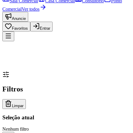
Sala Comercial
Casa Comercial
Consultório
Ponto
Comercial
Ver todos
Anuncie
Favoritos
Entrar
Filtros
Limpar
Seleção atual
Nenhum filtro