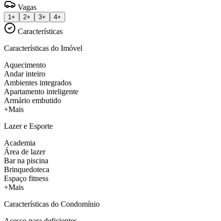
Vagas
1+
2+
3+
4+
Características
Características do Imóvel
Aquecimento
Andar inteiro
Ambientes integrados
Apartamento inteligente
Armário embutido
+Mais
Lazer e Esporte
Academia
Área de lazer
Bar na piscina
Brinquedoteca
Espaço fitness
+Mais
Características do Condomínio
Acesso para deficientes