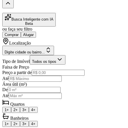
Busca Inteligente com IA
Beta
ou faça seu filtro
Comprar
Alugar
Localização
Digite cidade ou bairro...
Tipo de Imóvel
Todos os tipos
Faixa de Preço
Preço a partir de
Até
Área útil (m²)
De
Até
Quartos
1+
2+
3+
4+
Banheiros
1+
2+
3+
4+