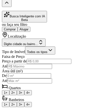
Busca Inteligente com IA
Beta
ou faça seu filtro
Comprar
Alugar
Localização
Digite cidade ou bairro...
Tipo de Imóvel
Todos os tipos
Faixa de Preço
Preço a partir de
Até
Área útil (m²)
De
Até
Quartos
1+
2+
3+
4+
Banheiros
1+
2+
3+
4+