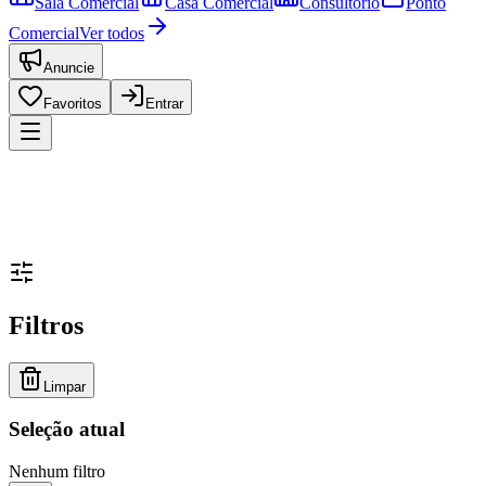
Sala Comercial
Casa Comercial
Consultório
Ponto
Comercial
Ver todos
Anuncie
Favoritos
Entrar
Filtros
Limpar
Seleção atual
Nenhum filtro