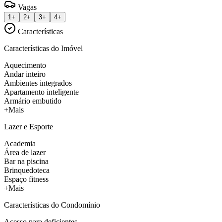
Vagas
1+
2+
3+
4+
Características
Características do Imóvel
Aquecimento
Andar inteiro
Ambientes integrados
Apartamento inteligente
Armário embutido
+Mais
Lazer e Esporte
Academia
Área de lazer
Bar na piscina
Brinquedoteca
Espaço fitness
+Mais
Características do Condomínio
Acesso para deficientes