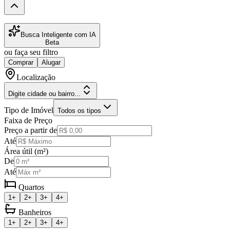
Busca Inteligente com IA
Beta
ou faça seu filtro
Comprar
Alugar
Localização
Digite cidade ou bairro...
Tipo de Imóvel
Todos os tipos
Faixa de Preço
Preço a partir de
Até
Área útil (m²)
De
Até
Quartos
1+
2+
3+
4+
Banheiros
1+
2+
3+
4+