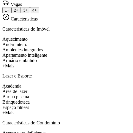
Vagas
1+
2+
3+
4+
Características
Características do Imóvel
Aquecimento
Andar inteiro
Ambientes integrados
Apartamento inteligente
Armário embutido
+Mais
Lazer e Esporte
Academia
Área de lazer
Bar na piscina
Brinquedoteca
Espaço fitness
+Mais
Características do Condomínio
Acesso para deficientes