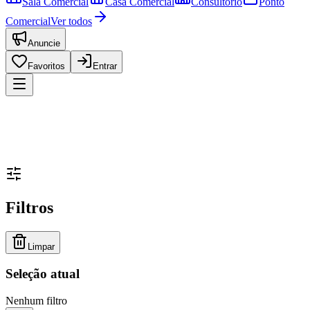
Sala Comercial
Casa Comercial
Consultório
Ponto
Comercial
Ver todos
Anuncie
Favoritos
Entrar
Filtros
Limpar
Seleção atual
Nenhum filtro