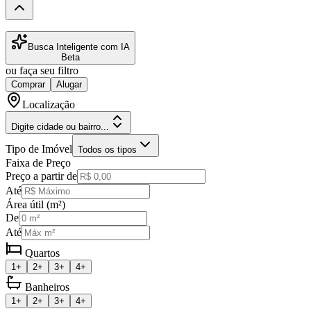
Busca Inteligente com IA
Beta
ou faça seu filtro
Comprar
Alugar
Localização
Digite cidade ou bairro...
Tipo de Imóvel
Todos os tipos
Faixa de Preço
Preço a partir de
Até
Área útil (m²)
De
Até
Quartos
1+
2+
3+
4+
Banheiros
1+
2+
3+
4+