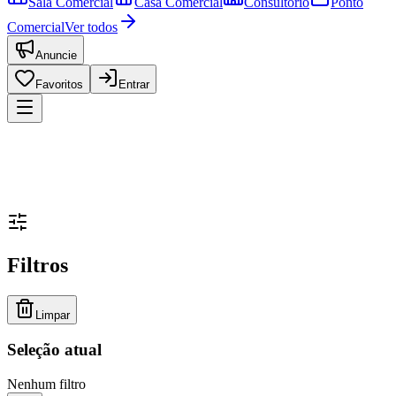
Sala Comercial
Casa Comercial
Consultório
Ponto
Comercial
Ver todos
Anuncie
Favoritos
Entrar
Filtros
Limpar
Seleção atual
Nenhum filtro