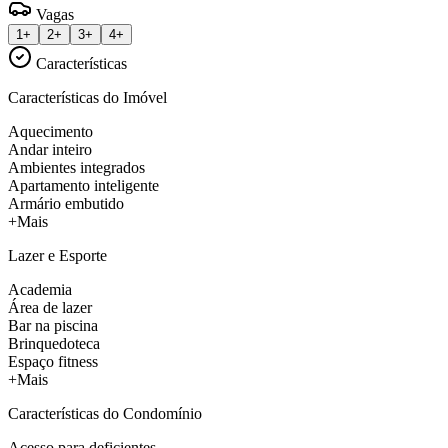
Vagas
1+
2+
3+
4+
Características
Características do Imóvel
Aquecimento
Andar inteiro
Ambientes integrados
Apartamento inteligente
Armário embutido
+Mais
Lazer e Esporte
Academia
Área de lazer
Bar na piscina
Brinquedoteca
Espaço fitness
+Mais
Características do Condomínio
Acesso para deficientes