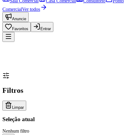
Sala Comercial
Casa Comercial
Consultório
Ponto
Comercial
Ver todos
Anuncie
Favoritos
Entrar
Filtros
Limpar
Seleção atual
Nenhum filtro