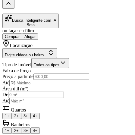
Busca Inteligente com IA
Beta
ou faça seu filtro
Comprar
Alugar
Localização
Digite cidade ou bairro...
Tipo de Imóvel
Todos os tipos
Faixa de Preço
Preço a partir de
Até
Área útil (m²)
De
Até
Quartos
1+
2+
3+
4+
Banheiros
1+
2+
3+
4+