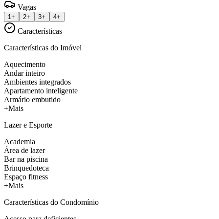
Vagas
1+
2+
3+
4+
Características
Características do Imóvel
Aquecimento
Andar inteiro
Ambientes integrados
Apartamento inteligente
Armário embutido
+Mais
Lazer e Esporte
Academia
Área de lazer
Bar na piscina
Brinquedoteca
Espaço fitness
+Mais
Características do Condomínio
Acesso para deficientes