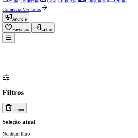
Sala Comercial
Casa Comercial
Consultório
Ponto
Comercial
Ver todos
Anuncie
Favoritos
Entrar
Filtros
Limpar
Seleção atual
Nenhum filtro