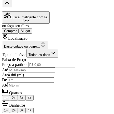
Busca Inteligente com IA
Beta
ou faça seu filtro
Comprar
Alugar
Localização
Digite cidade ou bairro...
Tipo de Imóvel
Todos os tipos
Faixa de Preço
Preço a partir de
Até
Área útil (m²)
De
Até
Quartos
1+
2+
3+
4+
Banheiros
1+
2+
3+
4+