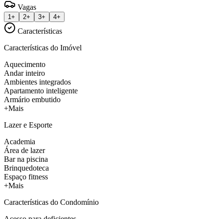
Vagas
1+
2+
3+
4+
Características
Características do Imóvel
Aquecimento
Andar inteiro
Ambientes integrados
Apartamento inteligente
Armário embutido
+Mais
Lazer e Esporte
Academia
Área de lazer
Bar na piscina
Brinquedoteca
Espaço fitness
+Mais
Características do Condomínio
Acesso para deficientes