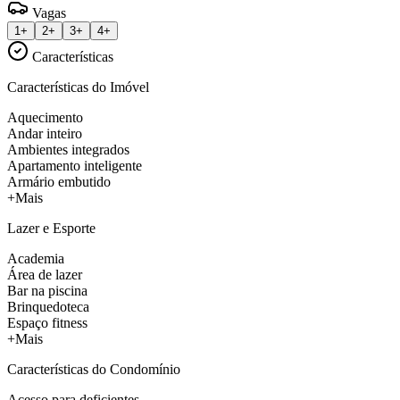
Vagas
1+
2+
3+
4+
Características
Características do Imóvel
Aquecimento
Andar inteiro
Ambientes integrados
Apartamento inteligente
Armário embutido
+Mais
Lazer e Esporte
Academia
Área de lazer
Bar na piscina
Brinquedoteca
Espaço fitness
+Mais
Características do Condomínio
Acesso para deficientes