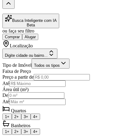
Busca Inteligente com IA
Beta
ou faça seu filtro
Comprar
Alugar
Localização
Digite cidade ou bairro...
Tipo de Imóvel
Todos os tipos
Faixa de Preço
Preço a partir de
Até
Área útil (m²)
De
Até
Quartos
1+
2+
3+
4+
Banheiros
1+
2+
3+
4+