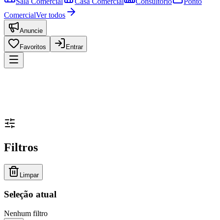
Sala Comercial
Casa Comercial
Consultório
Ponto
Comercial
Ver todos
Anuncie
Favoritos
Entrar
Filtros
Limpar
Seleção atual
Nenhum filtro