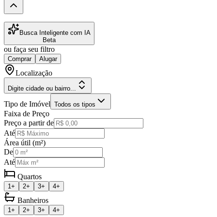
Busca Inteligente com IA
Beta
ou faça seu filtro
Comprar
Alugar
Localização
Digite cidade ou bairro...
Tipo de Imóvel
Todos os tipos
Faixa de Preço
Preço a partir de
Até
Área útil (m²)
De
Até
Quartos
1+
2+
3+
4+
Banheiros
1+
2+
3+
4+