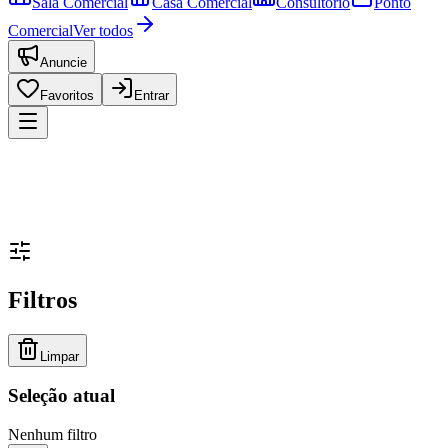
Sala Comercial
Casa Comercial
Consultório
Ponto
Comercial
Ver todos
Anuncie
Favoritos
Entrar
Filtros
Limpar
Seleção atual
Nenhum filtro