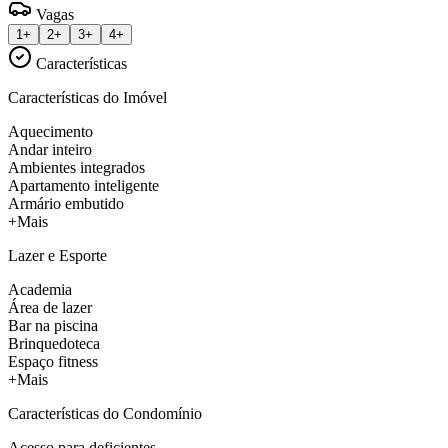
Vagas
1+
2+
3+
4+
Características
Características do Imóvel
Aquecimento
Andar inteiro
Ambientes integrados
Apartamento inteligente
Armário embutido
+Mais
Lazer e Esporte
Academia
Área de lazer
Bar na piscina
Brinquedoteca
Espaço fitness
+Mais
Características do Condomínio
Acesso para deficientes