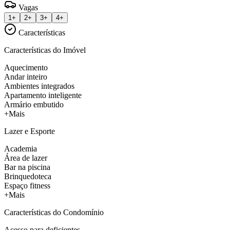
Vagas
1+
2+
3+
4+
Características
Características do Imóvel
Aquecimento
Andar inteiro
Ambientes integrados
Apartamento inteligente
Armário embutido
+Mais
Lazer e Esporte
Academia
Área de lazer
Bar na piscina
Brinquedoteca
Espaço fitness
+Mais
Características do Condomínio
Acesso para deficientes