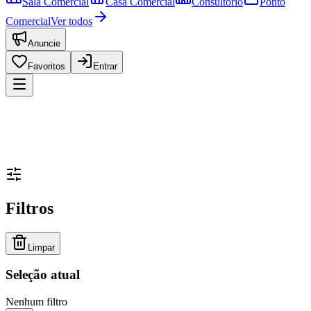
Sala Comercial
Casa Comercial
Consultório
Ponto
Comercial
Ver todos
Anuncie
Favoritos
Entrar
Filtros
Limpar
Seleção atual
Nenhum filtro