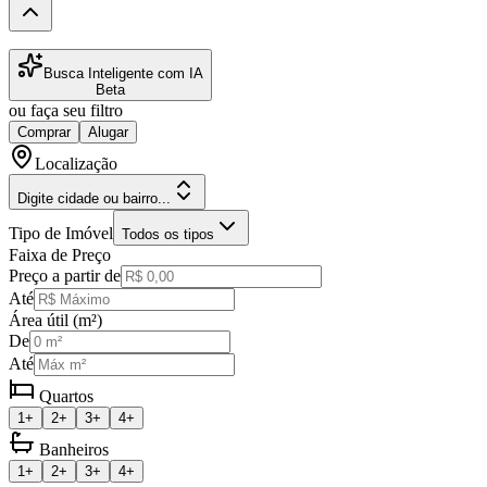
Busca Inteligente com IA
Beta
ou faça seu filtro
Comprar
Alugar
Localização
Digite cidade ou bairro...
Tipo de Imóvel
Todos os tipos
Faixa de Preço
Preço a partir de
Até
Área útil (m²)
De
Até
Quartos
1+
2+
3+
4+
Banheiros
1+
2+
3+
4+