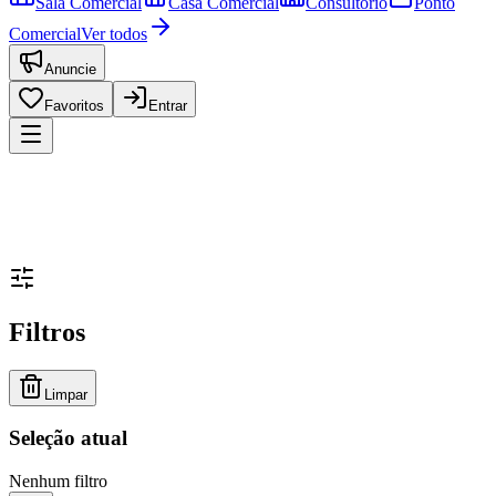
Sala Comercial
Casa Comercial
Consultório
Ponto
Comercial
Ver todos
Anuncie
Favoritos
Entrar
Filtros
Limpar
Seleção atual
Nenhum filtro