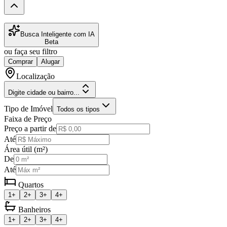
Busca Inteligente com IA
Beta
ou faça seu filtro
Comprar
Alugar
Localização
Digite cidade ou bairro...
Tipo de Imóvel
Todos os tipos
Faixa de Preço
Preço a partir de
Até
Área útil (m²)
De
Até
Quartos
1+
2+
3+
4+
Banheiros
1+
2+
3+
4+