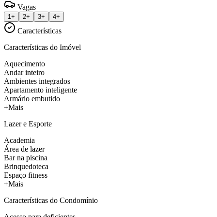
Vagas
1+
2+
3+
4+
Características
Características do Imóvel
Aquecimento
Andar inteiro
Ambientes integrados
Apartamento inteligente
Armário embutido
+Mais
Lazer e Esporte
Academia
Área de lazer
Bar na piscina
Brinquedoteca
Espaço fitness
+Mais
Características do Condomínio
Acesso para deficientes