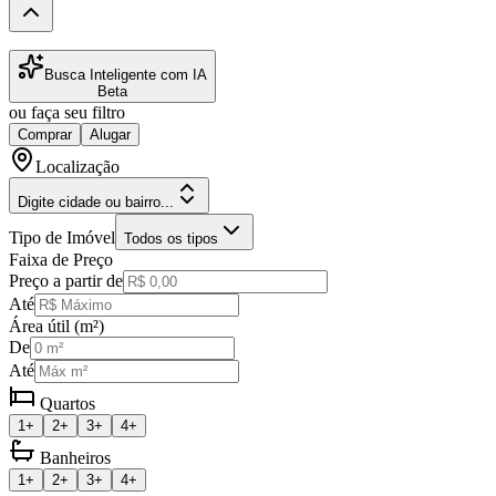
Busca Inteligente com IA
Beta
ou faça seu filtro
Comprar
Alugar
Localização
Digite cidade ou bairro...
Tipo de Imóvel
Todos os tipos
Faixa de Preço
Preço a partir de
Até
Área útil (m²)
De
Até
Quartos
1+
2+
3+
4+
Banheiros
1+
2+
3+
4+