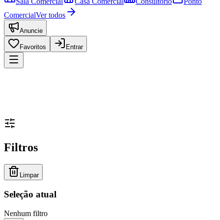
Sala Comercial
Casa Comercial
Consultório
Ponto
Comercial
Ver todos
Anuncie
Favoritos
Entrar
Filtros
Limpar
Seleção atual
Nenhum filtro