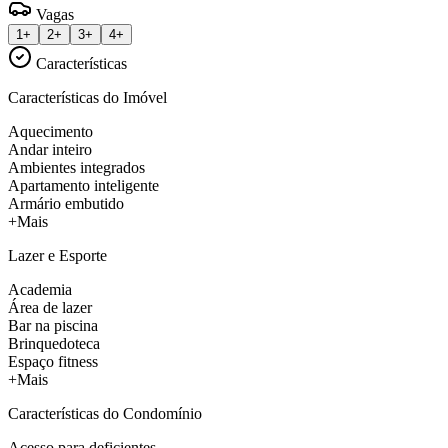
Vagas
1+
2+
3+
4+
Características
Características do Imóvel
Aquecimento
Andar inteiro
Ambientes integrados
Apartamento inteligente
Armário embutido
+Mais
Lazer e Esporte
Academia
Área de lazer
Bar na piscina
Brinquedoteca
Espaço fitness
+Mais
Características do Condomínio
Acesso para deficientes