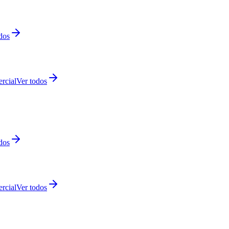
dos
rcial
Ver todos
dos
rcial
Ver todos