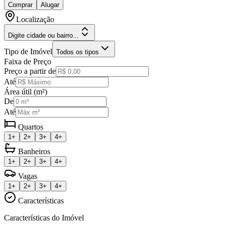
Comprar
Alugar
Localização
Digite cidade ou bairro...
Tipo de Imóvel
Todos os tipos
Faixa de Preço
Preço a partir de
Até
Área útil (m²)
De
Até
Quartos
1+
2+
3+
4+
Banheiros
1+
2+
3+
4+
Vagas
1+
2+
3+
4+
Características
Características do Imóvel