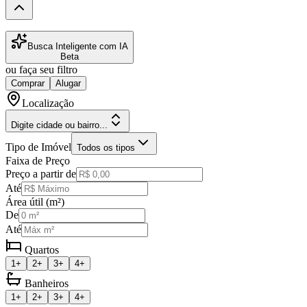
Busca Inteligente com IA
Beta
ou faça seu filtro
Comprar
Alugar
Localização
Digite cidade ou bairro...
Tipo de Imóvel
Todos os tipos
Faixa de Preço
Preço a partir de
Até
Área útil (m²)
De
Até
Quartos
1+
2+
3+
4+
Banheiros
1+
2+
3+
4+