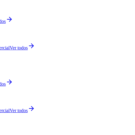
dos
rcial
Ver todos
dos
rcial
Ver todos