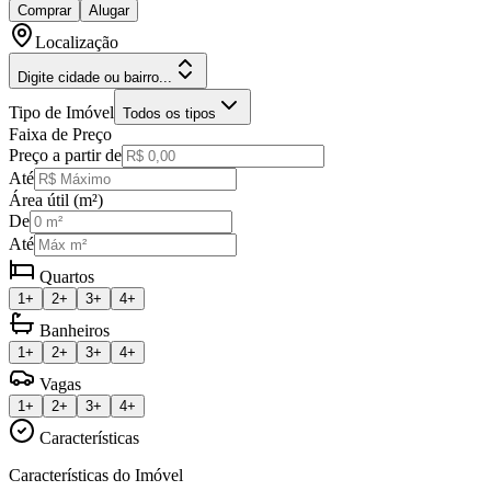
Comprar
Alugar
Localização
Digite cidade ou bairro...
Tipo de Imóvel
Todos os tipos
Faixa de Preço
Preço a partir de
Até
Área útil (m²)
De
Até
Quartos
1+
2+
3+
4+
Banheiros
1+
2+
3+
4+
Vagas
1+
2+
3+
4+
Características
Características do Imóvel