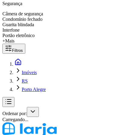
Segurança
Câmera de segurança
Condomínio fechado
Guarita blindada
Interfone
Portão eletrônico
+Mais
Filtros
Imóveis
RS
Porto Alegre
Ordenar por:
Carregando...