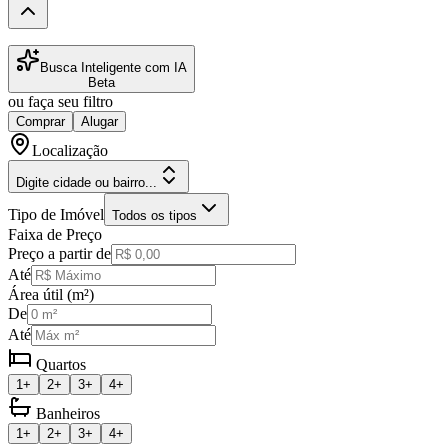
Busca Inteligente com IA
Beta
ou faça seu filtro
Comprar
Alugar
Localização
Digite cidade ou bairro...
Tipo de Imóvel
Todos os tipos
Faixa de Preço
Preço a partir de
Até
Área útil (m²)
De
Até
Quartos
1+
2+
3+
4+
Banheiros
1+
2+
3+
4+