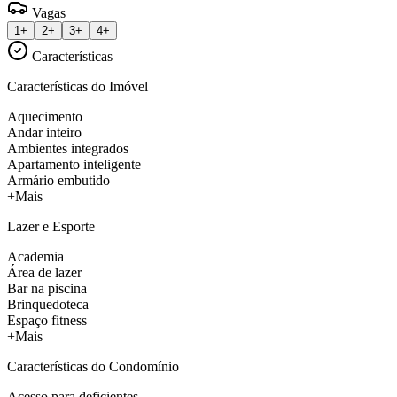
Vagas
1+
2+
3+
4+
Características
Características do Imóvel
Aquecimento
Andar inteiro
Ambientes integrados
Apartamento inteligente
Armário embutido
+Mais
Lazer e Esporte
Academia
Área de lazer
Bar na piscina
Brinquedoteca
Espaço fitness
+Mais
Características do Condomínio
Acesso para deficientes