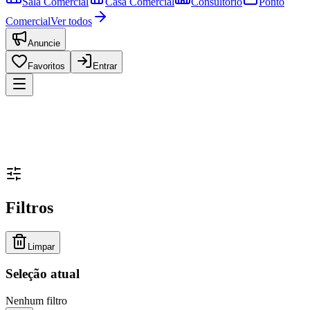
Sala Comercial
Casa Comercial
Consultório
Ponto
Comercial
Ver todos
Anuncie
Favoritos
Entrar
Filtros
Limpar
Seleção atual
Nenhum filtro