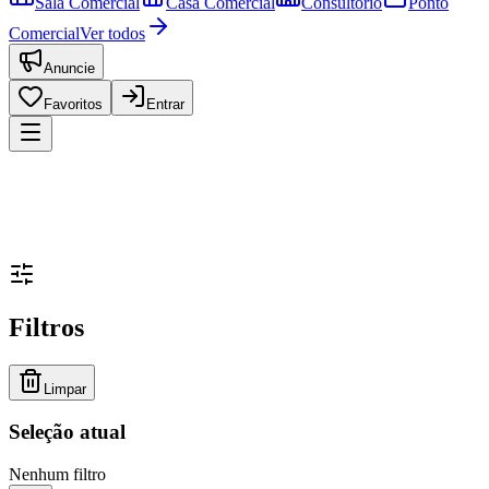
Sala Comercial
Casa Comercial
Consultório
Ponto
Comercial
Ver todos
Anuncie
Favoritos
Entrar
Filtros
Limpar
Seleção atual
Nenhum filtro