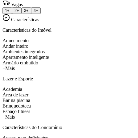
Vagas
1+
2+
3+
4+
Características
Características do Imóvel
Aquecimento
Andar inteiro
Ambientes integrados
Apartamento inteligente
Armário embutido
+Mais
Lazer e Esporte
Academia
Área de lazer
Bar na piscina
Brinquedoteca
Espaço fitness
+Mais
Características do Condomínio
Acesso para deficientes