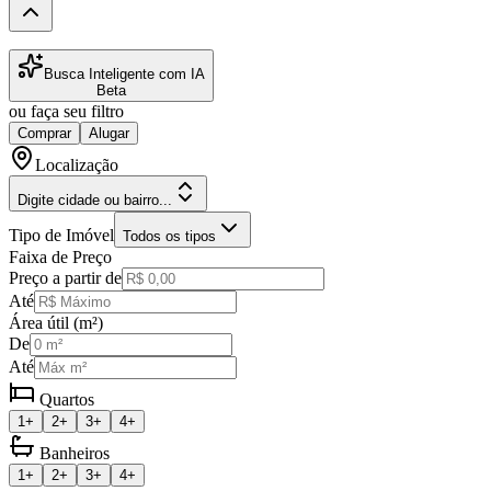
Busca Inteligente com IA
Beta
ou faça seu filtro
Comprar
Alugar
Localização
Digite cidade ou bairro...
Tipo de Imóvel
Todos os tipos
Faixa de Preço
Preço a partir de
Até
Área útil (m²)
De
Até
Quartos
1+
2+
3+
4+
Banheiros
1+
2+
3+
4+