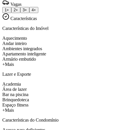
Vagas
1+
2+
3+
4+
Características
Características do Imóvel
Aquecimento
Andar inteiro
Ambientes integrados
Apartamento inteligente
Armário embutido
+Mais
Lazer e Esporte
Academia
Área de lazer
Bar na piscina
Brinquedoteca
Espaço fitness
+Mais
Características do Condomínio
Acesso para deficientes