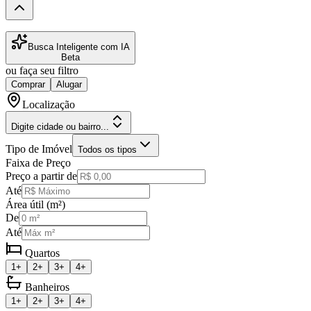
Busca Inteligente com IA
Beta
ou faça seu filtro
Comprar
Alugar
Localização
Digite cidade ou bairro...
Tipo de Imóvel
Todos os tipos
Faixa de Preço
Preço a partir de
Até
Área útil (m²)
De
Até
Quartos
1+
2+
3+
4+
Banheiros
1+
2+
3+
4+