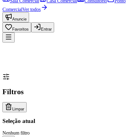
Sala Comercial
Casa Comercial
Consultório
Ponto
Comercial
Ver todos
Anuncie
Favoritos
Entrar
Filtros
Limpar
Seleção atual
Nenhum filtro