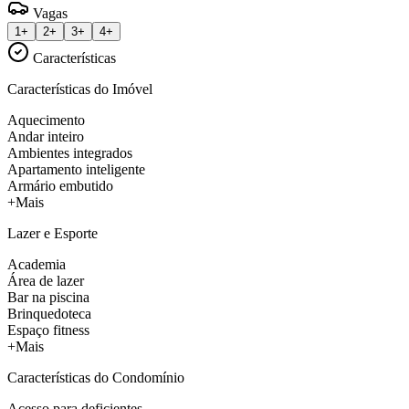
Vagas
1+
2+
3+
4+
Características
Características do Imóvel
Aquecimento
Andar inteiro
Ambientes integrados
Apartamento inteligente
Armário embutido
+Mais
Lazer e Esporte
Academia
Área de lazer
Bar na piscina
Brinquedoteca
Espaço fitness
+Mais
Características do Condomínio
Acesso para deficientes