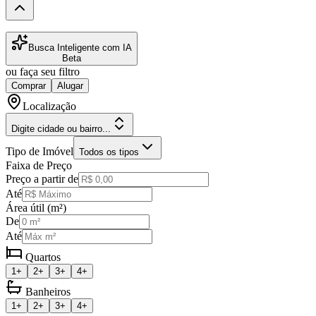
Busca Inteligente com IA
Beta
ou faça seu filtro
Comprar
Alugar
Localização
Digite cidade ou bairro...
Tipo de Imóvel
Todos os tipos
Faixa de Preço
Preço a partir de
Até
Área útil (m²)
De
Até
Quartos
1+
2+
3+
4+
Banheiros
1+
2+
3+
4+