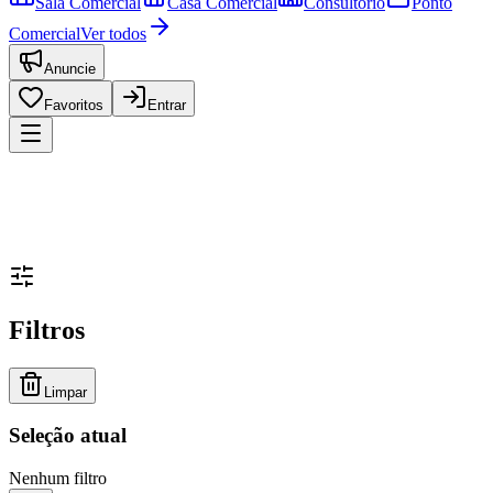
Sala Comercial
Casa Comercial
Consultório
Ponto
Comercial
Ver todos
Anuncie
Favoritos
Entrar
Filtros
Limpar
Seleção atual
Nenhum filtro