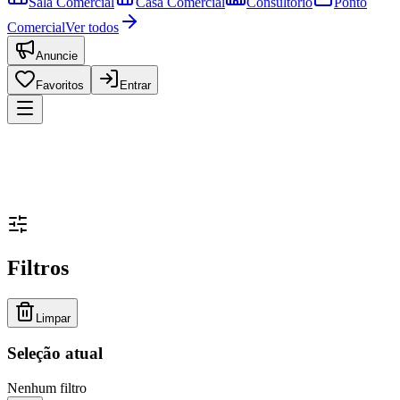
Sala Comercial
Casa Comercial
Consultório
Ponto
Comercial
Ver todos
Anuncie
Favoritos
Entrar
Filtros
Limpar
Seleção atual
Nenhum filtro