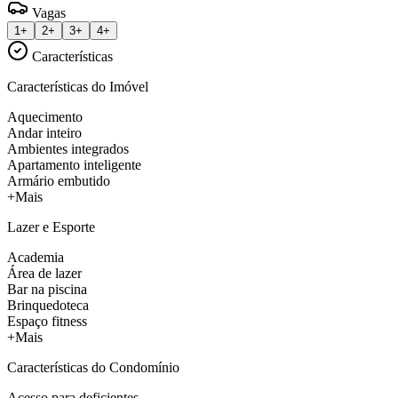
Vagas
1+
2+
3+
4+
Características
Características do Imóvel
Aquecimento
Andar inteiro
Ambientes integrados
Apartamento inteligente
Armário embutido
+Mais
Lazer e Esporte
Academia
Área de lazer
Bar na piscina
Brinquedoteca
Espaço fitness
+Mais
Características do Condomínio
Acesso para deficientes