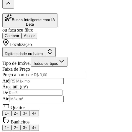
Busca Inteligente com IA
Beta
ou faça seu filtro
Comprar
Alugar
Localização
Digite cidade ou bairro...
Tipo de Imóvel
Todos os tipos
Faixa de Preço
Preço a partir de
Até
Área útil (m²)
De
Até
Quartos
1+
2+
3+
4+
Banheiros
1+
2+
3+
4+