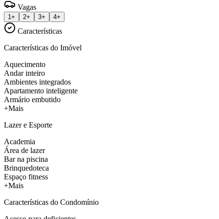
Vagas
1+
2+
3+
4+
Características
Características do Imóvel
Aquecimento
Andar inteiro
Ambientes integrados
Apartamento inteligente
Armário embutido
+Mais
Lazer e Esporte
Academia
Área de lazer
Bar na piscina
Brinquedoteca
Espaço fitness
+Mais
Características do Condomínio
Acesso para deficientes