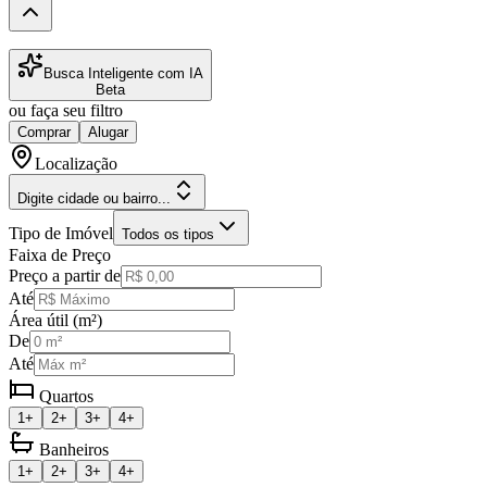
Busca Inteligente com IA
Beta
ou faça seu filtro
Comprar
Alugar
Localização
Digite cidade ou bairro...
Tipo de Imóvel
Todos os tipos
Faixa de Preço
Preço a partir de
Até
Área útil (m²)
De
Até
Quartos
1+
2+
3+
4+
Banheiros
1+
2+
3+
4+