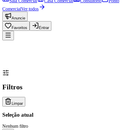
Sala Comercial
Casa Comercial
Consultório
Ponto
Comercial
Ver todos
Anuncie
Favoritos
Entrar
Filtros
Limpar
Seleção atual
Nenhum filtro