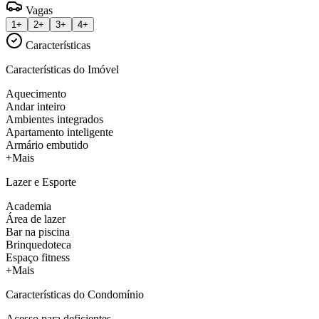
Vagas
1+
2+
3+
4+
Características
Características do Imóvel
Aquecimento
Andar inteiro
Ambientes integrados
Apartamento inteligente
Armário embutido
+Mais
Lazer e Esporte
Academia
Área de lazer
Bar na piscina
Brinquedoteca
Espaço fitness
+Mais
Características do Condomínio
Acesso para deficientes