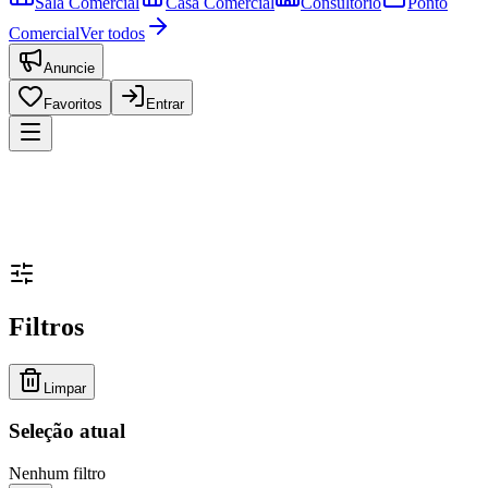
Sala Comercial
Casa Comercial
Consultório
Ponto
Comercial
Ver todos
Anuncie
Favoritos
Entrar
Filtros
Limpar
Seleção atual
Nenhum filtro