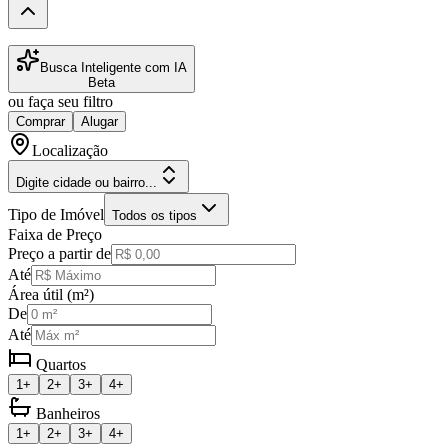
Busca Inteligente com IA
Beta
ou faça seu filtro
Comprar
Alugar
Localização
Digite cidade ou bairro...
Tipo de Imóvel
Todos os tipos
Faixa de Preço
Preço a partir de
Até
Área útil (m²)
De
Até
Quartos
1+
2+
3+
4+
Banheiros
1+
2+
3+
4+