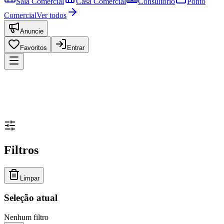
Sala Comercial
Casa Comercial
Consultório
Ponto
Comercial
Ver todos
Anuncie
Favoritos
Entrar
Filtros
Limpar
Seleção atual
Nenhum filtro