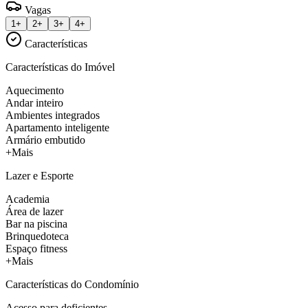
Vagas
1+
2+
3+
4+
Características
Características do Imóvel
Aquecimento
Andar inteiro
Ambientes integrados
Apartamento inteligente
Armário embutido
+Mais
Lazer e Esporte
Academia
Área de lazer
Bar na piscina
Brinquedoteca
Espaço fitness
+Mais
Características do Condomínio
Acesso para deficientes