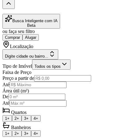
Busca Inteligente com IA
Beta
ou faça seu filtro
Comprar
Alugar
Localização
Digite cidade ou bairro...
Tipo de Imóvel
Todos os tipos
Faixa de Preço
Preço a partir de
Até
Área útil (m²)
De
Até
Quartos
1+
2+
3+
4+
Banheiros
1+
2+
3+
4+