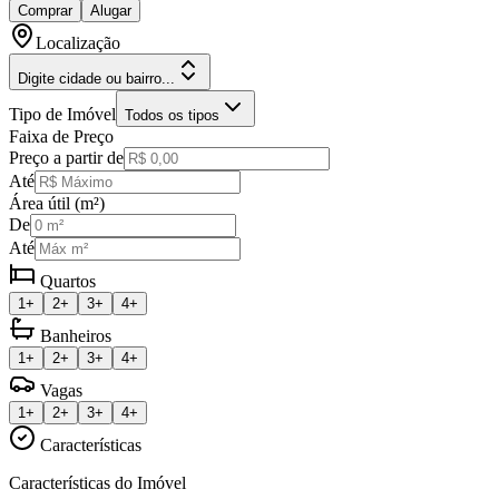
Comprar
Alugar
Localização
Digite cidade ou bairro...
Tipo de Imóvel
Todos os tipos
Faixa de Preço
Preço a partir de
Até
Área útil (m²)
De
Até
Quartos
1+
2+
3+
4+
Banheiros
1+
2+
3+
4+
Vagas
1+
2+
3+
4+
Características
Características do Imóvel