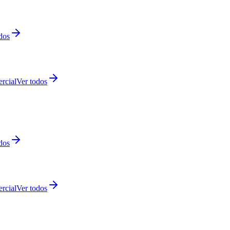
dos
rcial
Ver todos
dos
rcial
Ver todos