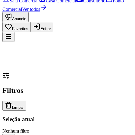
Sala Comercial
Casa Comercial
Consultório
Ponto
Comercial
Ver todos
Anuncie
Favoritos
Entrar
Filtros
Limpar
Seleção atual
Nenhum filtro