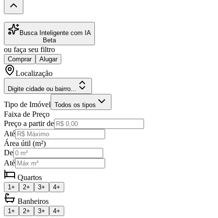
Busca Inteligente com IA
Beta
ou faça seu filtro
Comprar
Alugar
Localização
Digite cidade ou bairro...
Tipo de Imóvel
Todos os tipos
Faixa de Preço
Preço a partir de
Até
Área útil (m²)
De
Até
Quartos
1+
2+
3+
4+
Banheiros
1+
2+
3+
4+