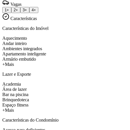
Vagas
1+
2+
3+
4+
Características
Características do Imóvel
Aquecimento
Andar inteiro
Ambientes integrados
Apartamento inteligente
Armário embutido
+Mais
Lazer e Esporte
Academia
Área de lazer
Bar na piscina
Brinquedoteca
Espaço fitness
+Mais
Características do Condomínio
Acesso para deficientes