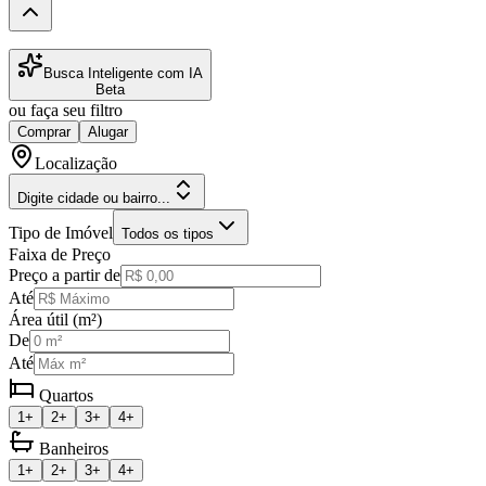
Busca Inteligente com IA
Beta
ou faça seu filtro
Comprar
Alugar
Localização
Digite cidade ou bairro...
Tipo de Imóvel
Todos os tipos
Faixa de Preço
Preço a partir de
Até
Área útil (m²)
De
Até
Quartos
1+
2+
3+
4+
Banheiros
1+
2+
3+
4+