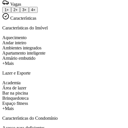
Vagas
1+
2+
3+
4+
Características
Características do Imóvel
Aquecimento
Andar inteiro
Ambientes integrados
Apartamento inteligente
Armário embutido
+Mais
Lazer e Esporte
Academia
Área de lazer
Bar na piscina
Brinquedoteca
Espaço fitness
+Mais
Características do Condomínio
Acesso para deficientes