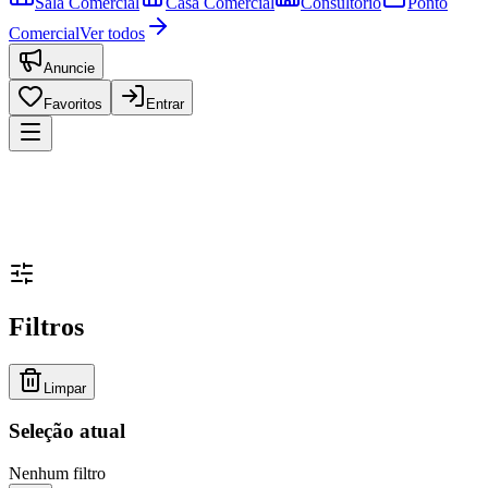
Sala Comercial
Casa Comercial
Consultório
Ponto
Comercial
Ver todos
Anuncie
Favoritos
Entrar
Filtros
Limpar
Seleção atual
Nenhum filtro