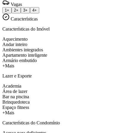
Vagas
1+
2+
3+
4+
Características
Características do Imóvel
Aquecimento
Andar inteiro
Ambientes integrados
Apartamento inteligente
Armário embutido
+Mais
Lazer e Esporte
Academia
Área de lazer
Bar na piscina
Brinquedoteca
Espaço fitness
+Mais
Características do Condomínio
Acesso para deficientes