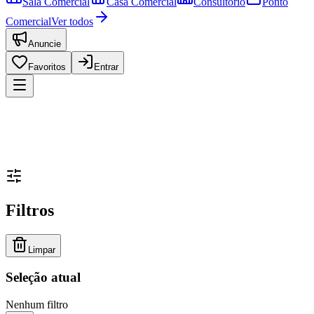
Sala Comercial
Casa Comercial
Consultório
Ponto
Comercial
Ver todos
Anuncie
Favoritos
Entrar
Filtros
Limpar
Seleção atual
Nenhum filtro