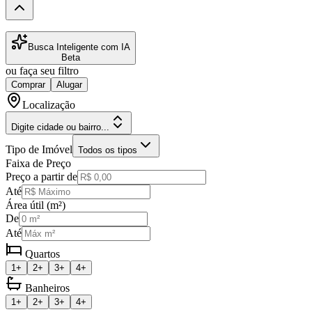
Busca Inteligente com IA
Beta
ou faça seu filtro
Comprar
Alugar
Localização
Digite cidade ou bairro...
Tipo de Imóvel
Todos os tipos
Faixa de Preço
Preço a partir de
Até
Área útil (m²)
De
Até
Quartos
1+
2+
3+
4+
Banheiros
1+
2+
3+
4+