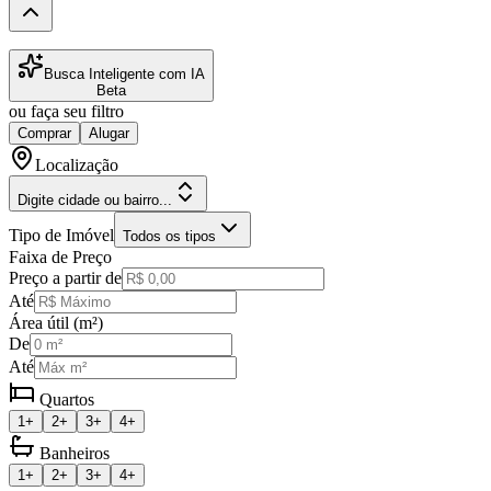
Busca Inteligente com IA
Beta
ou faça seu filtro
Comprar
Alugar
Localização
Digite cidade ou bairro...
Tipo de Imóvel
Todos os tipos
Faixa de Preço
Preço a partir de
Até
Área útil (m²)
De
Até
Quartos
1+
2+
3+
4+
Banheiros
1+
2+
3+
4+