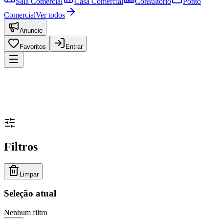
Sala Comercial
Casa Comercial
Consultório
Ponto
Comercial
Ver todos
Anuncie
Favoritos
Entrar
Filtros
Limpar
Seleção atual
Nenhum filtro