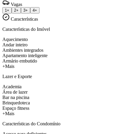
Vagas
1+
2+
3+
4+
Características
Características do Imóvel
Aquecimento
Andar inteiro
Ambientes integrados
Apartamento inteligente
Armário embutido
+Mais
Lazer e Esporte
Academia
Área de lazer
Bar na piscina
Brinquedoteca
Espaço fitness
+Mais
Características do Condomínio
Acesso para deficientes