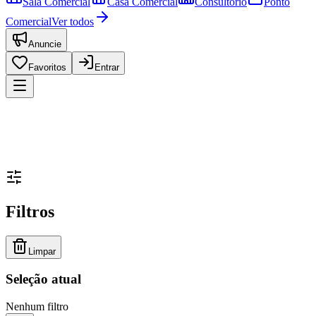
Sala Comercial
Casa Comercial
Consultório
Ponto
Comercial
Ver todos
Anuncie
Favoritos
Entrar
Filtros
Limpar
Seleção atual
Nenhum filtro