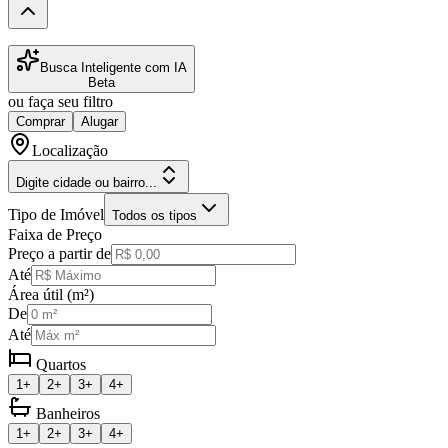
Busca Inteligente com IA
Beta
ou faça seu filtro
Comprar
Alugar
Localização
Digite cidade ou bairro...
Tipo de Imóvel
Todos os tipos
Faixa de Preço
Preço a partir de
Até
Área útil (m²)
De
Até
Quartos
1+
2+
3+
4+
Banheiros
1+
2+
3+
4+