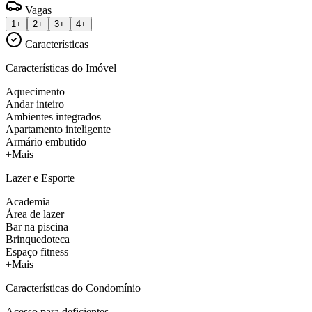
Vagas
1+
2+
3+
4+
Características
Características do Imóvel
Aquecimento
Andar inteiro
Ambientes integrados
Apartamento inteligente
Armário embutido
+Mais
Lazer e Esporte
Academia
Área de lazer
Bar na piscina
Brinquedoteca
Espaço fitness
+Mais
Características do Condomínio
Acesso para deficientes