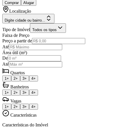
Comprar
Alugar
Localização
Digite cidade ou bairro...
Tipo de Imóvel
Todos os tipos
Faixa de Preço
Preço a partir de
Até
Área útil (m²)
De
Até
Quartos
1+
2+
3+
4+
Banheiros
1+
2+
3+
4+
Vagas
1+
2+
3+
4+
Características
Características do Imóvel