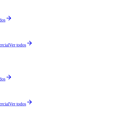
dos
rcial
Ver todos
dos
rcial
Ver todos