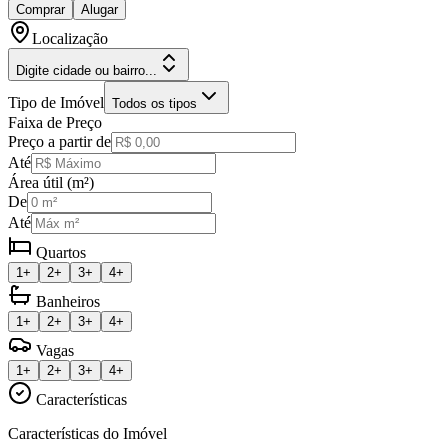
Comprar
Alugar
Localização
Digite cidade ou bairro...
Tipo de Imóvel
Todos os tipos
Faixa de Preço
Preço a partir de
Até
Área útil (m²)
De
Até
Quartos
1+
2+
3+
4+
Banheiros
1+
2+
3+
4+
Vagas
1+
2+
3+
4+
Características
Características do Imóvel