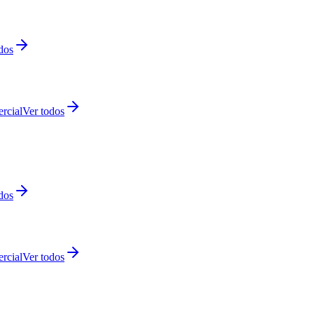
dos
rcial
Ver todos
dos
rcial
Ver todos