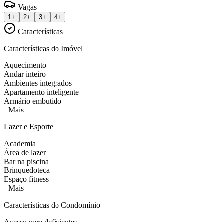
Vagas
1+
2+
3+
4+
Características
Características do Imóvel
Aquecimento
Andar inteiro
Ambientes integrados
Apartamento inteligente
Armário embutido
+Mais
Lazer e Esporte
Academia
Área de lazer
Bar na piscina
Brinquedoteca
Espaço fitness
+Mais
Características do Condomínio
Acesso para deficientes