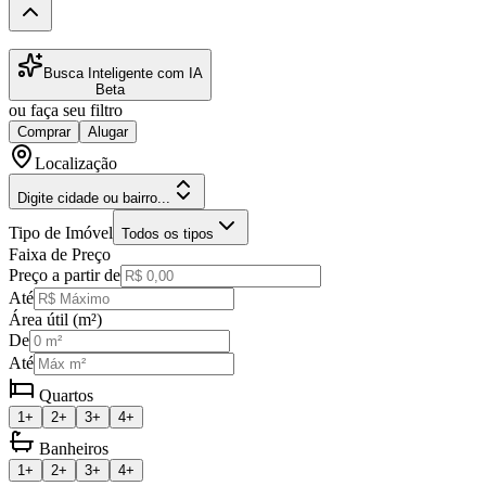
Busca Inteligente com IA
Beta
ou faça seu filtro
Comprar
Alugar
Localização
Digite cidade ou bairro...
Tipo de Imóvel
Todos os tipos
Faixa de Preço
Preço a partir de
Até
Área útil (m²)
De
Até
Quartos
1+
2+
3+
4+
Banheiros
1+
2+
3+
4+