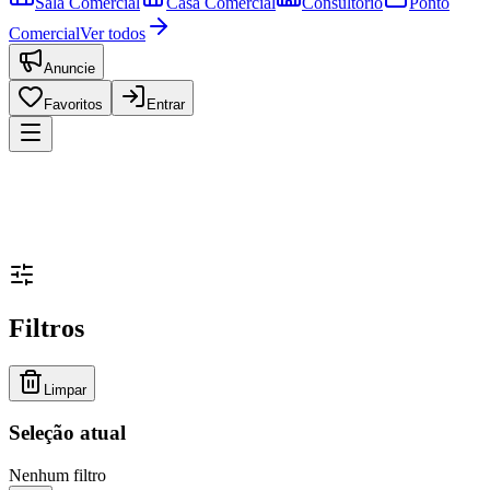
Sala Comercial
Casa Comercial
Consultório
Ponto
Comercial
Ver todos
Anuncie
Favoritos
Entrar
Filtros
Limpar
Seleção atual
Nenhum filtro