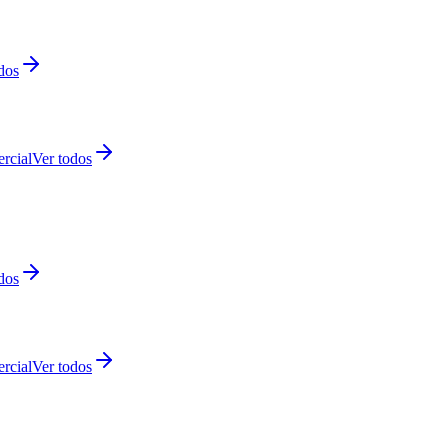
dos
rcial
Ver todos
dos
rcial
Ver todos