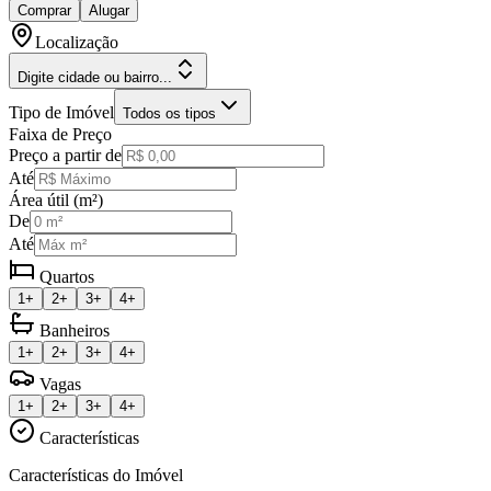
Comprar
Alugar
Localização
Digite cidade ou bairro...
Tipo de Imóvel
Todos os tipos
Faixa de Preço
Preço a partir de
Até
Área útil (m²)
De
Até
Quartos
1+
2+
3+
4+
Banheiros
1+
2+
3+
4+
Vagas
1+
2+
3+
4+
Características
Características do Imóvel