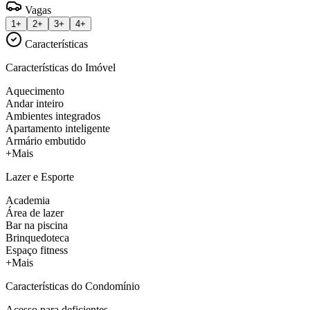
Vagas
1+
2+
3+
4+
Características
Características do Imóvel
Aquecimento
Andar inteiro
Ambientes integrados
Apartamento inteligente
Armário embutido
+Mais
Lazer e Esporte
Academia
Área de lazer
Bar na piscina
Brinquedoteca
Espaço fitness
+Mais
Características do Condomínio
Acesso para deficientes