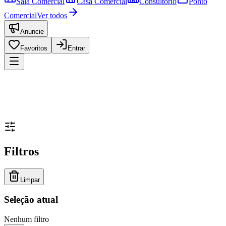
Sala Comercial
Casa Comercial
Consultório
Ponto
Comercial
Ver todos
Anuncie
Favoritos
Entrar
Filtros
Limpar
Seleção atual
Nenhum filtro