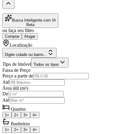
Busca Inteligente com IA
Beta
ou faça seu filtro
Comprar
Alugar
Localização
Digite cidade ou bairro...
Tipo de Imóvel
Todos os tipos
Faixa de Preço
Preço a partir de
Até
Área útil (m²)
De
Até
Quartos
1+
2+
3+
4+
Banheiros
1+
2+
3+
4+