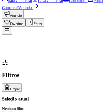
Sala Comercial
Casa Comercial
Consultório
Ponto
Comercial
Ver todos
Anuncie
Favoritos
Entrar
Filtros
Limpar
Seleção atual
Nenhum filtro