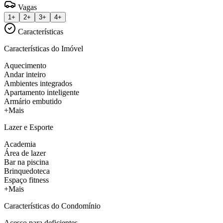
Vagas
1+
2+
3+
4+
Características
Características do Imóvel
Aquecimento
Andar inteiro
Ambientes integrados
Apartamento inteligente
Armário embutido
+Mais
Lazer e Esporte
Academia
Área de lazer
Bar na piscina
Brinquedoteca
Espaço fitness
+Mais
Características do Condomínio
Acesso para deficientes