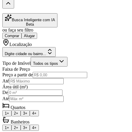
Busca Inteligente com IA
Beta
ou faça seu filtro
Comprar
Alugar
Localização
Digite cidade ou bairro...
Tipo de Imóvel
Todos os tipos
Faixa de Preço
Preço a partir de
Até
Área útil (m²)
De
Até
Quartos
1+
2+
3+
4+
Banheiros
1+
2+
3+
4+