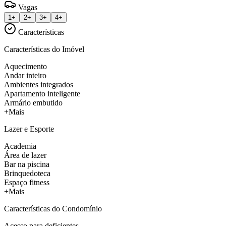
Vagas
1+
2+
3+
4+
Características
Características do Imóvel
Aquecimento
Andar inteiro
Ambientes integrados
Apartamento inteligente
Armário embutido
+Mais
Lazer e Esporte
Academia
Área de lazer
Bar na piscina
Brinquedoteca
Espaço fitness
+Mais
Características do Condomínio
Acesso para deficientes