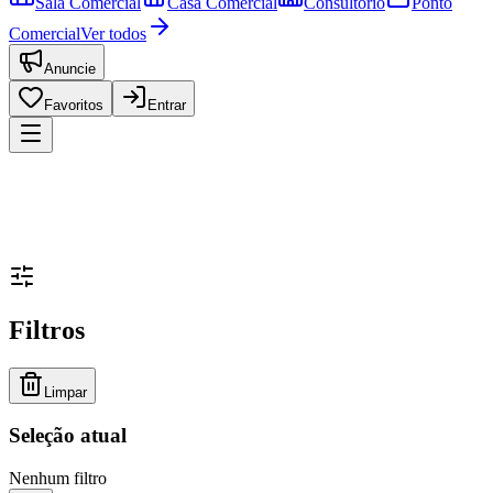
Sala Comercial
Casa Comercial
Consultório
Ponto
Comercial
Ver todos
Anuncie
Favoritos
Entrar
Filtros
Limpar
Seleção atual
Nenhum filtro