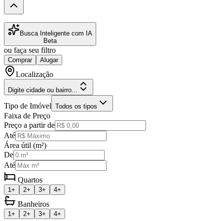
Busca Inteligente com IA
Beta
ou faça seu filtro
Comprar
Alugar
Localização
Digite cidade ou bairro...
Tipo de Imóvel
Todos os tipos
Faixa de Preço
Preço a partir de
Até
Área útil (m²)
De
Até
Quartos
1+
2+
3+
4+
Banheiros
1+
2+
3+
4+