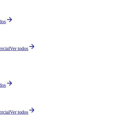
dos
rcial
Ver todos
dos
rcial
Ver todos