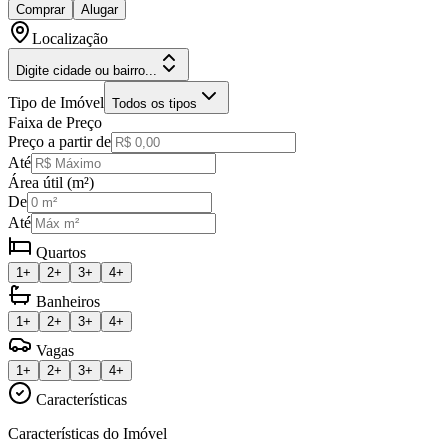
Comprar
Alugar
Localização
Digite cidade ou bairro...
Tipo de Imóvel
Todos os tipos
Faixa de Preço
Preço a partir de
Até
Área útil (m²)
De
Até
Quartos
1+
2+
3+
4+
Banheiros
1+
2+
3+
4+
Vagas
1+
2+
3+
4+
Características
Características do Imóvel