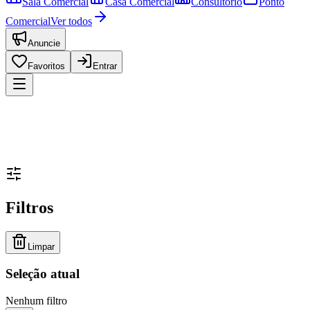
Sala Comercial
Casa Comercial
Consultório
Ponto
Comercial
Ver todos
Anuncie
Favoritos
Entrar
Filtros
Limpar
Seleção atual
Nenhum filtro