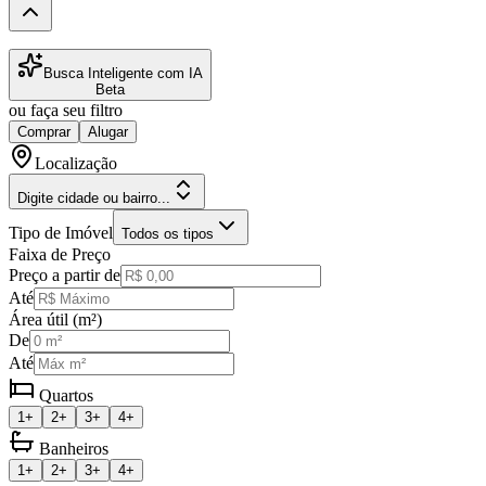
Busca Inteligente com IA
Beta
ou faça seu filtro
Comprar
Alugar
Localização
Digite cidade ou bairro...
Tipo de Imóvel
Todos os tipos
Faixa de Preço
Preço a partir de
Até
Área útil (m²)
De
Até
Quartos
1+
2+
3+
4+
Banheiros
1+
2+
3+
4+