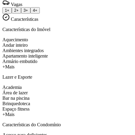
Vagas
1+
2+
3+
4+
Características
Características do Imóvel
Aquecimento
Andar inteiro
Ambientes integrados
Apartamento inteligente
Armário embutido
+Mais
Lazer e Esporte
Academia
Área de lazer
Bar na piscina
Brinquedoteca
Espaço fitness
+Mais
Características do Condomínio
Acesso para deficientes