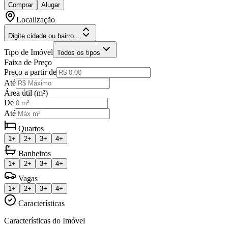
Comprar
Alugar
Localização
Digite cidade ou bairro...
Tipo de Imóvel
Todos os tipos
Faixa de Preço
Preço a partir de
Até
Área útil (m²)
De
Até
Quartos
1+
2+
3+
4+
Banheiros
1+
2+
3+
4+
Vagas
1+
2+
3+
4+
Características
Características do Imóvel