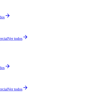
dos
rcial
Ver todos
dos
rcial
Ver todos