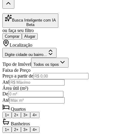
Busca Inteligente com IA
Beta
ou faça seu filtro
Comprar
Alugar
Localização
Digite cidade ou bairro...
Tipo de Imóvel
Todos os tipos
Faixa de Preço
Preço a partir de
Até
Área útil (m²)
De
Até
Quartos
1+
2+
3+
4+
Banheiros
1+
2+
3+
4+