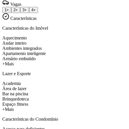
Vagas
1+
2+
3+
4+
Características
Características do Imóvel
Aquecimento
Andar inteiro
Ambientes integrados
Apartamento inteligente
Armário embutido
+Mais
Lazer e Esporte
Academia
Área de lazer
Bar na piscina
Brinquedoteca
Espaço fitness
+Mais
Características do Condomínio
Acesso para deficientes