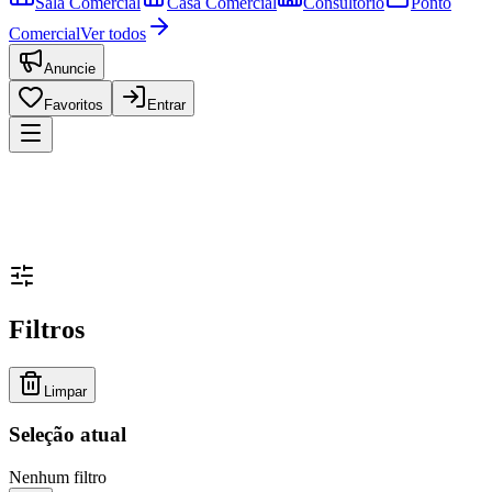
Sala Comercial
Casa Comercial
Consultório
Ponto
Comercial
Ver todos
Anuncie
Favoritos
Entrar
Filtros
Limpar
Seleção atual
Nenhum filtro