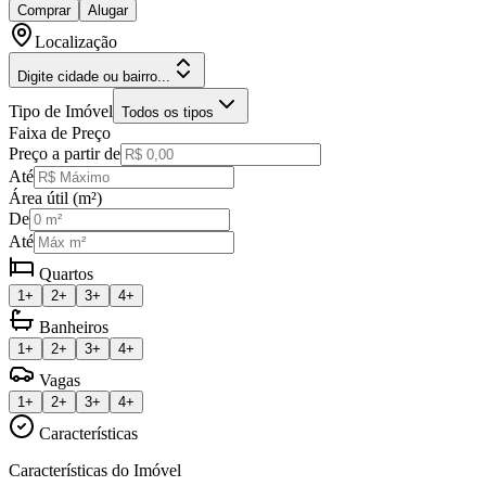
Comprar
Alugar
Localização
Digite cidade ou bairro...
Tipo de Imóvel
Todos os tipos
Faixa de Preço
Preço a partir de
Até
Área útil (m²)
De
Até
Quartos
1+
2+
3+
4+
Banheiros
1+
2+
3+
4+
Vagas
1+
2+
3+
4+
Características
Características do Imóvel