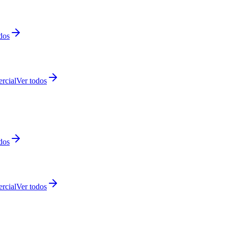
dos
rcial
Ver todos
dos
rcial
Ver todos