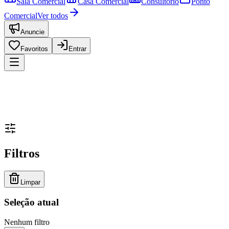
Sala Comercial
Casa Comercial
Consultório
Ponto
Comercial
Ver todos
Anuncie
Favoritos
Entrar
Filtros
Limpar
Seleção atual
Nenhum filtro