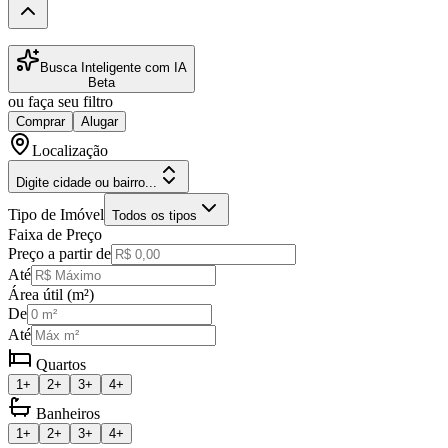
Busca Inteligente com IA
Beta
ou faça seu filtro
Comprar
Alugar
Localização
Digite cidade ou bairro...
Tipo de Imóvel
Todos os tipos
Faixa de Preço
Preço a partir de
Até
Área útil (m²)
De
Até
Quartos
1+
2+
3+
4+
Banheiros
1+
2+
3+
4+