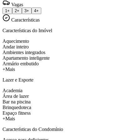
Vagas
1+
2+
3+
4+
Características
Características do Imóvel
Aquecimento
Andar inteiro
Ambientes integrados
Apartamento inteligente
Armário embutido
+Mais
Lazer e Esporte
Academia
Área de lazer
Bar na piscina
Brinquedoteca
Espaço fitness
+Mais
Características do Condomínio
Acesso para deficientes