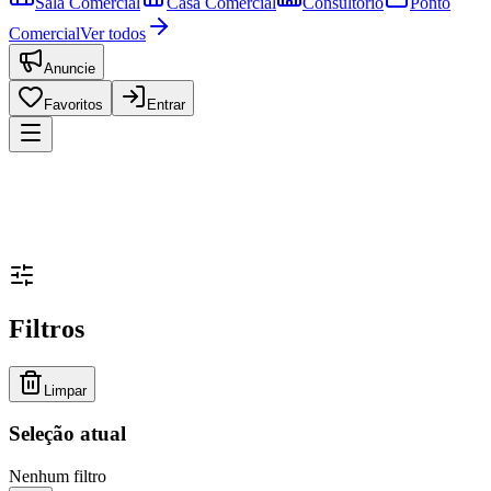
Sala Comercial
Casa Comercial
Consultório
Ponto
Comercial
Ver todos
Anuncie
Favoritos
Entrar
Filtros
Limpar
Seleção atual
Nenhum filtro