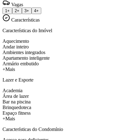
Vagas
1+
2+
3+
4+
Características
Características do Imóvel
Aquecimento
Andar inteiro
Ambientes integrados
Apartamento inteligente
Armário embutido
+Mais
Lazer e Esporte
Academia
Área de lazer
Bar na piscina
Brinquedoteca
Espaço fitness
+Mais
Características do Condomínio
Acesso para deficientes