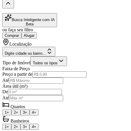
Busca Inteligente com IA
Beta
ou faça seu filtro
Comprar
Alugar
Localização
Digite cidade ou bairro...
Tipo de Imóvel
Todos os tipos
Faixa de Preço
Preço a partir de
Até
Área útil (m²)
De
Até
Quartos
1+
2+
3+
4+
Banheiros
1+
2+
3+
4+