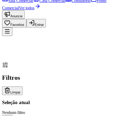
Sala Comercial
Casa Comercial
Consultório
Ponto
Comercial
Ver todos
Anuncie
Favoritos
Entrar
Filtros
Limpar
Seleção atual
Nenhum filtro