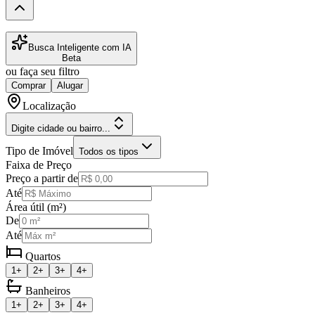
Busca Inteligente com IA
Beta
ou faça seu filtro
Comprar
Alugar
Localização
Digite cidade ou bairro...
Tipo de Imóvel
Todos os tipos
Faixa de Preço
Preço a partir de
Até
Área útil (m²)
De
Até
Quartos
1+
2+
3+
4+
Banheiros
1+
2+
3+
4+