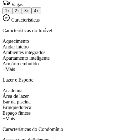
Vagas
1+
2+
3+
4+
Características
Características do Imóvel
Aquecimento
Andar inteiro
Ambientes integrados
Apartamento inteligente
Armário embutido
+Mais
Lazer e Esporte
Academia
Área de lazer
Bar na piscina
Brinquedoteca
Espaço fitness
+Mais
Características do Condomínio
Acesso para deficientes