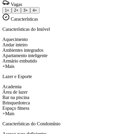
Vagas
1+
2+
3+
4+
Características
Características do Imóvel
Aquecimento
Andar inteiro
Ambientes integrados
Apartamento inteligente
Armário embutido
+Mais
Lazer e Esporte
Academia
Área de lazer
Bar na piscina
Brinquedoteca
Espaço fitness
+Mais
Características do Condomínio
Acesso para deficientes