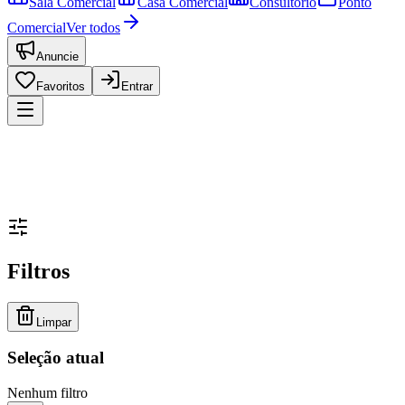
Sala Comercial
Casa Comercial
Consultório
Ponto
Comercial
Ver todos
Anuncie
Favoritos
Entrar
Filtros
Limpar
Seleção atual
Nenhum filtro