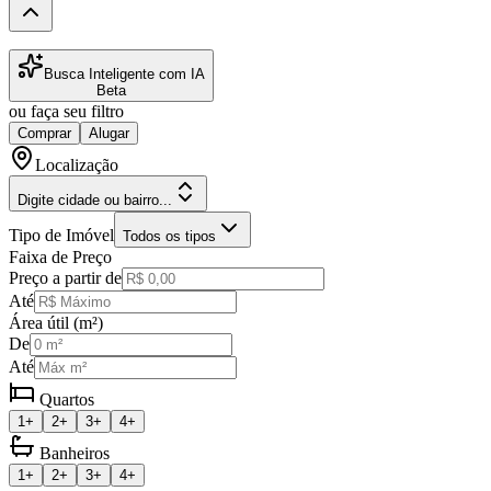
Busca Inteligente com IA
Beta
ou faça seu filtro
Comprar
Alugar
Localização
Digite cidade ou bairro...
Tipo de Imóvel
Todos os tipos
Faixa de Preço
Preço a partir de
Até
Área útil (m²)
De
Até
Quartos
1+
2+
3+
4+
Banheiros
1+
2+
3+
4+