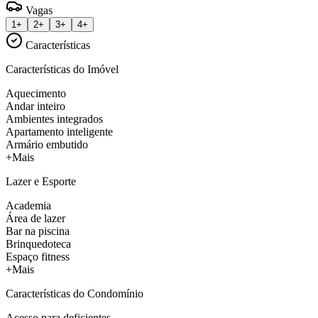
Vagas
1+
2+
3+
4+
Características
Características do Imóvel
Aquecimento
Andar inteiro
Ambientes integrados
Apartamento inteligente
Armário embutido
+Mais
Lazer e Esporte
Academia
Área de lazer
Bar na piscina
Brinquedoteca
Espaço fitness
+Mais
Características do Condomínio
Acesso para deficientes