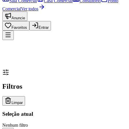
Sala Comercial
Casa Comercial
Consultório
Ponto
Comercial
Ver todos
Anuncie
Favoritos
Entrar
Filtros
Limpar
Seleção atual
Nenhum filtro