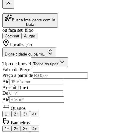
Busca Inteligente com IA
Beta
ou faça seu filtro
Comprar
Alugar
Localização
Digite cidade ou bairro...
Tipo de Imóvel
Todos os tipos
Faixa de Preço
Preço a partir de
Até
Área útil (m²)
De
Até
Quartos
1+
2+
3+
4+
Banheiros
1+
2+
3+
4+